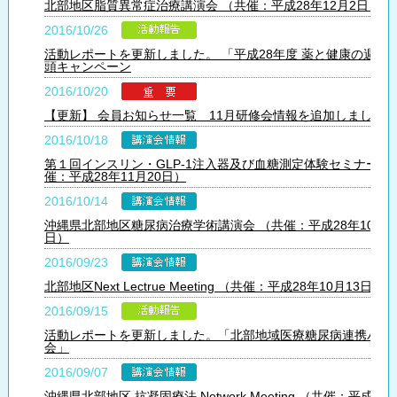
北部地区脂質異常症治療講演会 （共催：平成28年12月2日）
2016/10/26
活動レポートを更新しました。 「平成28年度 薬と健康の週間 
頭キャンペーン
2016/10/20
【更新】 会員お知らせ一覧 11月研修会情報を追加しました。
2016/10/18
第１回インスリン・GLP-1注入器及び血糖測定体験セミナー （
催：平成28年11月20日）
2016/10/14
沖縄県北部地区糖尿病治療学術講演会 （共催：平成28年10月2
日）
2016/09/23
北部地区Next Lectrue Meeting （共催：平成28年10月13日）
2016/09/15
活動レポートを更新しました。「北部地域医療糖尿病連携パス
会」
2016/09/07
沖縄県北部地区 抗凝固療法 Network Meeting （共催：平成28