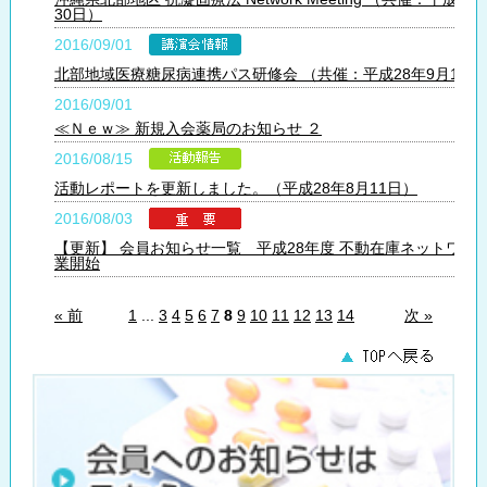
30日）
2016/09/01
北部地域医療糖尿病連携パス研修会 （共催：平成28年9月14日
2016/09/01
≪Ｎｅｗ≫ 新規入会薬局のお知らせ ２
2016/08/15
活動レポートを更新しました。（平成28年8月11日）
2016/08/03
【更新】 会員お知らせ一覧 平成28年度 不動在庫ネットワー
業開始
« 前
1
...
3
4
5
6
7
8
9
10
11
12
13
14
次 »