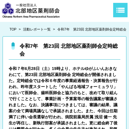
TOP
>
活動レポート一覧
>
令和7年 第23回 北部地区薬剤師会定時総会
令和7年 第23回 北部地区薬剤師会定時総
会
令和７年6月28日（土）19時より、ホテルゆがふいんおきな
わにて、第23回 北部地区薬剤師会 定時総会が開催されまし
た。定時総会では令和６年度の事業経過報告・決算報告が行
われ、昨年度スタートした「やんばる地域フォーミュラリ」
において医師会、歯科医師会と協力のもと、改めて取り組ん
で行くこととして、事業計画・予算案等の報告議案が審議さ
れました。なお、決議事項につきましては、審議の結果、議
案の全て満場異議なしで承認されました。また、今回は任期
満了に伴い会長選挙が行われ、病院前薬局所属 浅沼 健一 先
生が再任し、新執行部案が承認されました。更に総会終了後