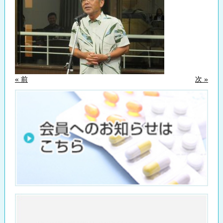
« 前
次 »