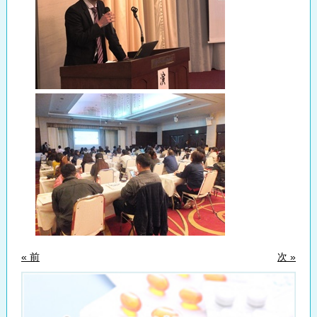
« 前
次 »